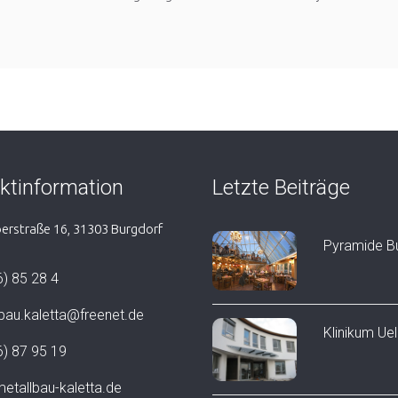
ktinformation
Letzte Beiträge
erstraße 16, 31303 Burgdorf
Pyramide B
) 85 28 4
bau.kaletta@freenet.de
Klinikum Ue
) 87 95 19
tallbau-kaletta.de