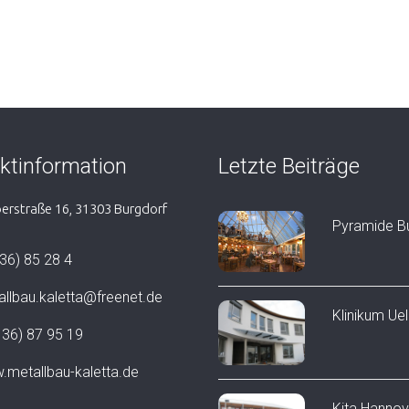
ktinformation
Letzte Beiträge
erstraße 16, 31303 Burgdorf
Pyramide B
36) 85 28 4
llbau.kaletta@freenet.de
Klinikum Ue
136) 87 95 19
metallbau-kaletta.de
Kita Hannov